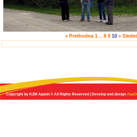
« Prethodna
1
...
8
9
10
» Slede
Copyright by KZM Apatin © All Rights Reserved | Develop and design
ApaO