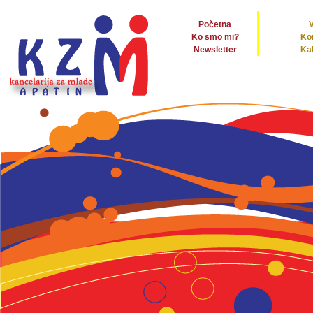
Početna
V
Ko smo mi?
Ko
Newsletter
Ka