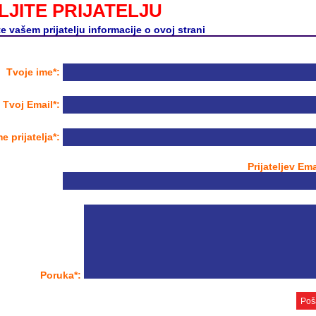
LJITE PRIJATELJU
te vašem prijatelju informacije o ovoj strani
Tvoje ime*:
Tvoj Email*:
me prijatelja*:
Prijateljev Ema
Poruka*: