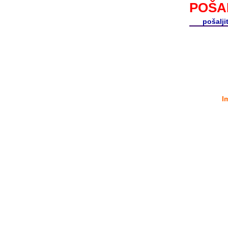
POŠA
pošalji
I