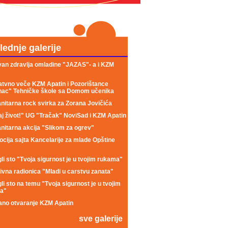
lednje galerije
an zdravlja omladine "JAZAS"- a i KZM
tvno veče KZM Apatin i Pozorištance
nac" Tehničke škole sa Domom učenika
itarna rock svirka za Zorana Jovičića
j život!" UG "Tračak" NoviSad i KZM Apatin
itarna akcija "Slikom za ogrev"
cija sajta Kancelarije za mlade Opštine
li sto "Tvoja sigurnost je u tvojim rukama"
ivna radionica "Mladi u carstvu zanata"
li sto na temu "Tvoja sigurnost je u tvojim
a"
no otvaranje KZM Apatin
sve galerije