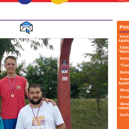
Pos
Karav
Apatin
Eduka
"Maši
Human
"Čuva
Human
Promo
Apatin
Okrug
Kreat
Okrug
rukam
Sveča