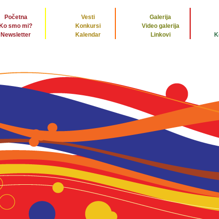
Početna
Vesti
Galerija
Ko smo mi?
Konkursi
Video galerija
Newsletter
Kalendar
Linkovi
K