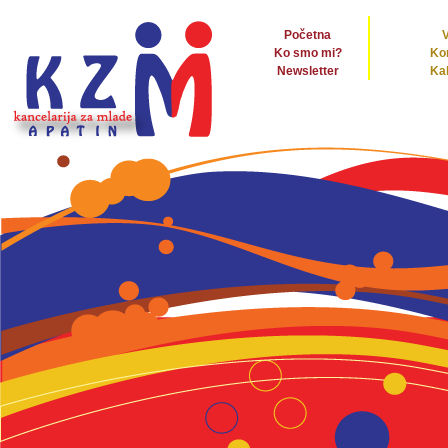
Početna
V
Ko smo mi?
Ko
Newsletter
Ka