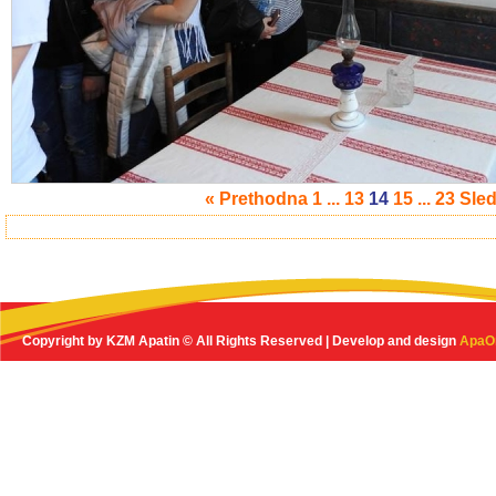
« Prethodna
1
...
13
14
15
...
23
Sle
Copyright by KZM Apatin © All Rights Reserved | Develop and design
ApaO