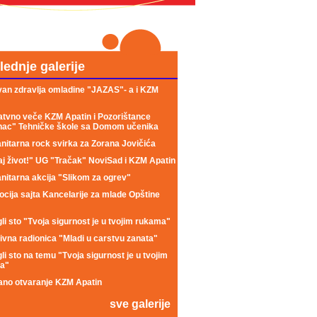
lednje galerije
an zdravlja omladine "JAZAS"- a i KZM
tvno veče KZM Apatin i Pozorištance
nac" Tehničke škole sa Domom učenika
itarna rock svirka za Zorana Jovičića
j život!" UG "Tračak" NoviSad i KZM Apatin
itarna akcija "Slikom za ogrev"
cija sajta Kancelarije za mlade Opštine
li sto "Tvoja sigurnost je u tvojim rukama"
ivna radionica "Mladi u carstvu zanata"
li sto na temu "Tvoja sigurnost je u tvojim
a"
no otvaranje KZM Apatin
sve galerije