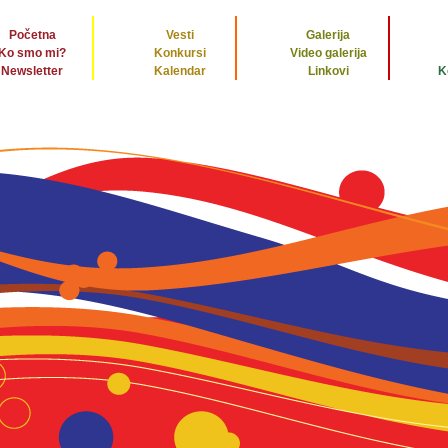
Početna
Vesti
Galerija
Ko smo mi?
Konkursi
Video galerija
Newsletter
Kalendar
Linkovi
K