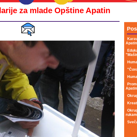
arije za mlade Opštine Apatin
Pos
Karav
Apatin
Eduka
"Maši
Human
"Čuva
Human
Promo
Apatin
Okrug
Kreat
Okrug
rukam
Sveča